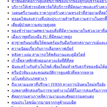
ทำฟันเด็กคือการดูแลสุขภาพช่องปากของลูกบุญธรรมอย่าง
บริการให้เช่ารถอัลพาร์ดให้บริการที่มีคุณภาพและสร้างค
วงดนตรีงานแต่ง ราคาถูกสร้างความทรงจำที่สวยงามที่สุดใน
หลอดไฟแสงสว่างที่เปล่งประกายสำหรับความสว่างในทุกพื้น
เตียงผู้ป่วยความสบายสูงสุด
ของชำร่วยงานศพเรามอบสิ่งที่มีความหมายในช่วงเวลาที่เ
เมื่อเราพูดถึงถุงมือ PU ที่มีคุณภาพสูง
ตาข่ายกันนกเพื่อให้คุณพร้อมรับมือกับทุกสถานการณ์และภ
ความนิยมเกี่ยวกับการเลือกคราฟเบียร์
หลังคา solar สามารถให้พลังงานและดูมีสไตล์
เก้าอี้พลาสติกพักผ่อนกลางแจ้งที่ดีที่สุด
ฉันจะสร้างรับทำเว็บไซต์ เชียงใหม่สำหรับธุรกิจของฉันได้
ครีมบัวหิมะและคุณสมบัติการดูแลผิวที่หลากหลาย
เจโบลท์ประเภทต่าง ๆ
ถึงเวลามองหาที่ปรึกษา TFRS9 ทางการเงินคนใหม่หรือยัง
ถุงพลาสติกส่งเสริมการขายทำงานได้ดีในการส่งเสริมการ
ศัลยกรรมตาเกาหลีความงามและศัลยกรรมตกแต่ง
คุณประโยชน์มากมายจากกลูต้าแบบฉีด