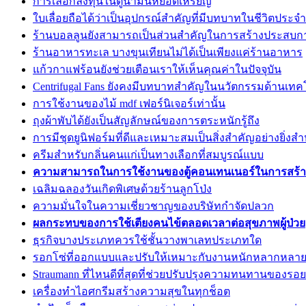
การเลือกลงทุนในตู้น้ำมันหยอดเหรียญ
ใบเลื่อยถือได้ว่าเป็นอุปกรณ์สำคัญที่มีบทบาทในชีวิตประจำ
ร้านบอลลูนยังสามารถเป็นส่วนสำคัญในการสร้างประสบก
ร้านอาหารทะเล บางขุนเทียนไม่ได้เป็นเพียงแค่ร้านอาหาร
แก้วกาแฟร้อนยังช่วยเตือนเราให้เห็นคุณค่าในปัจจุบัน
Centrifugal Fans ยังคงมีบทบาทสำคัญในนวัตกรรมด้านเทค
การใช้งานของไม้ mdf เฟอร์นิเจอร์เท่านั้น
ถุงผ้าพับได้ยังเป็นสัญลักษณ์ของการตระหนักรู้ถึง
การมีชุดยูนิฟอร์มที่ดีและเหมาะสมเป็นสิ่งสำคัญอย่างยิ่งส
ครีมสำหรับกลิ่นคนแก่เป็นทางเลือกที่สมบูรณ์แบบ
ความสามารถในการใช้งานของตู้คอนเทนเนอร์ในการสร้างส
เฉลิมฉลองวันเกิดพิเศษด้วยร้านลูกโป่ง
ความมั่นใจในความเชี่ยวชาญของบริษัทกำจัดปลวก
ผลกระทบของการใช้เตียงคนไข้ตลอดเวลาต่อสุขภาพผู้ป่วย
ธุรกิจบางประเภทควรใช้ชั้นวางพาเลทประเภทใด
รอกโซ่ที่ออกแบบและปรับให้เหมาะกับงานหนักหลากหลาย
Straumann ที่ไหนดีที่สุดที่ช่วยปรับปรุงความทนทานของรอยย
เครื่องทำไอศกรีมสร้างความสุขในทุกช็อต