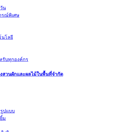
วัน
ารณ์พิเศษ
โนโลยี
ำหรับทุกองค์กร
วนผักและผลไม้ในพื้นที่จำกัด
รูปแบบ
ิ้ม